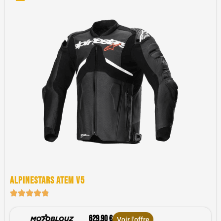
Alpinestars atem v5
629,90 €
Voir l'offre