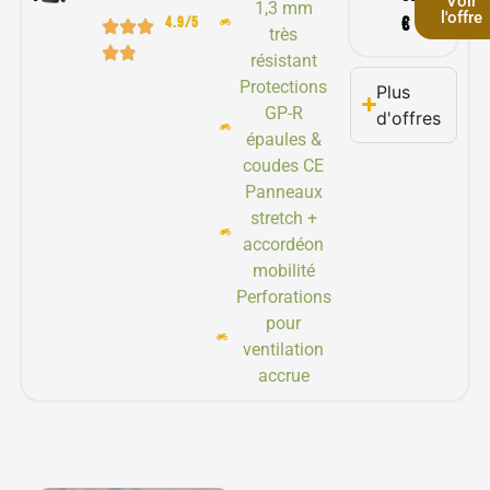
Voir
1,3 mm
l'offre
4.9/5
€
très
résistant
Protections
Plus
GP-R
d'offres
épaules &
coudes CE
Panneaux
stretch +
accordéon
mobilité
Perforations
pour
ventilation
accrue