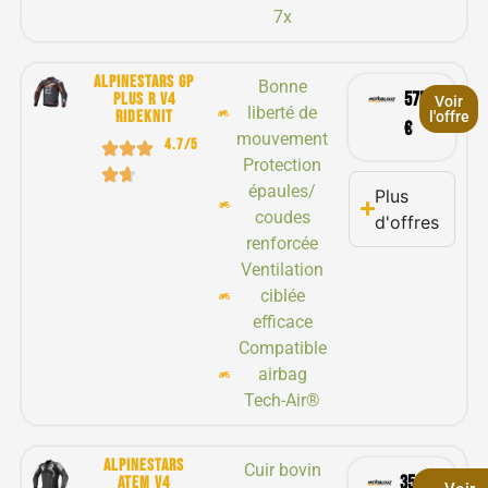
7x
ALPINESTARS GP
Bonne
575,90
PLUS R V4
Voir
liberté de
RIDEKNIT
l'offre
€
mouvement
4.7/5
Protection
épaules/
Plus
coudes
d'offres
renforcée
Ventilation
ciblée
efficace
Compatible
airbag
Tech-Air®
Alpinestars
Cuir bovin
359,90
atem v4