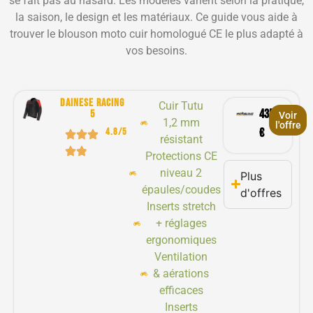
se fait pas au hasard. Les modèles varient selon la pratique,
la saison, le design et les matériaux. Ce guide vous aide à
trouver le blouson moto cuir homologué CE le plus adapté à
vos besoins.
DAINESE RACING
Cuir Tutu
435,20
5
Voir
1,2 mm
l'offre
4.8/5
€
résistant
Protections CE
niveau 2
Plus
épaules/coudes
d'offres
Inserts stretch
+ réglages
ergonomiques
Ventilation
& aérations
efficaces
Inserts