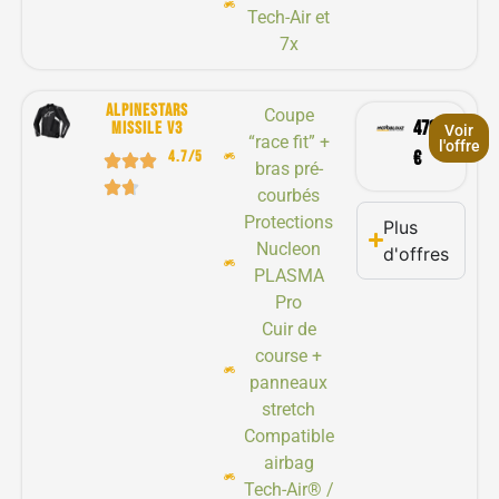
Tech-Air et
7x
Alpinestars
Coupe
479,90
missile v3
Voir
“race fit” +
l'offre
4.7/5
€
bras pré-
courbés
Protections
Plus
Nucleon
d'offres
PLASMA
Pro
Cuir de
course +
panneaux
stretch
Compatible
airbag
Tech-Air® /