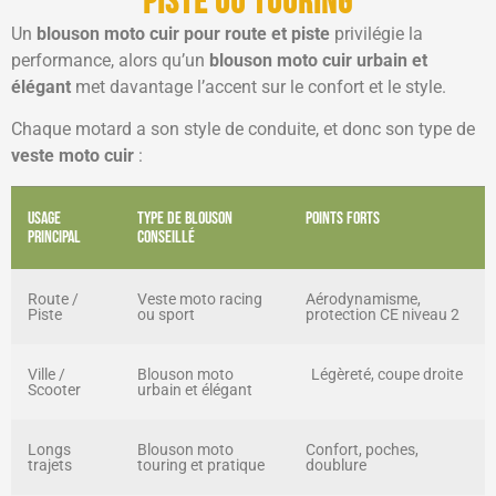
piste ou touring
Un
blouson moto cuir pour route et piste
privilégie la
performance, alors qu’un
blouson moto cuir urbain et
élégant
met davantage l’accent sur le confort et le style.
Chaque motard a son style de conduite, et donc son type de
veste moto cuir
:
Usage
Type de blouson
Points forts
principal
conseillé
Route /
Veste moto racing
Aérodynamisme,
Piste
ou sport
protection CE niveau 2
Ville /
Blouson moto
Légèreté, coupe droite
Scooter
urbain et élégant
Longs
Blouson moto
Confort, poches,
trajets
touring et pratique
doublure