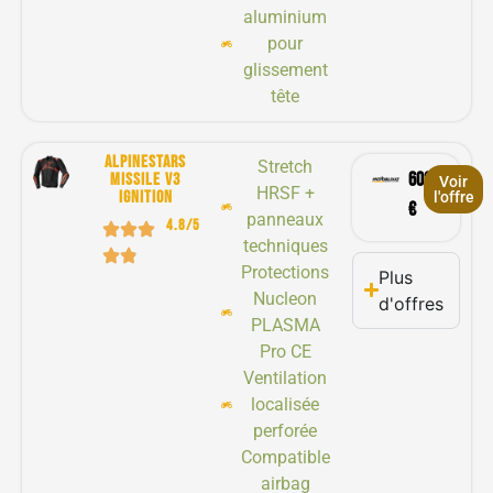
aluminium
pour
glissement
tête
Alpinestars
Stretch
602,90
missile v3
Voir
HRSF +
ignition
l'offre
€
panneaux
4.8/5
techniques
Protections
Plus
Nucleon
d'offres
PLASMA
Pro CE
Ventilation
localisée
perforée
Compatible
airbag