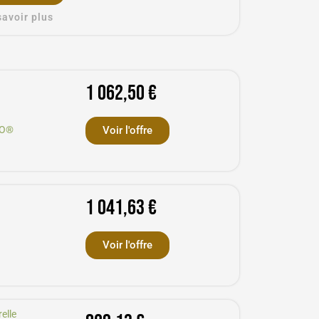
savoir plus
1 062,50 €
3O®
Voir l'offre
1 041,63 €
Voir l'offre
relle