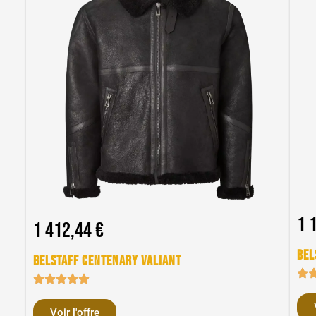
1 
1 412,44 €
Bel
Belstaff Centenary Valiant
Voir l'offre