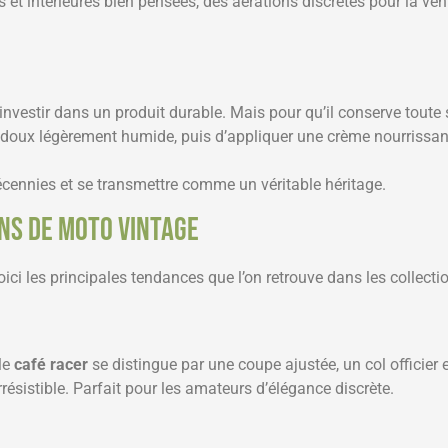
 et intérieures bien pensées, des aérations discrètes pour la ven
nvestir dans un produit durable. Mais pour qu’il conserve toute
doux légèrement humide, puis d’appliquer une crème nourrissante 
écennies et se transmettre comme un véritable héritage.
ns de moto vintage
Voici les principales tendances que l’on retrouve dans les collec
le
café racer
se distingue par une coupe ajustée, un col officier et 
irrésistible. Parfait pour les amateurs d’élégance discrète.