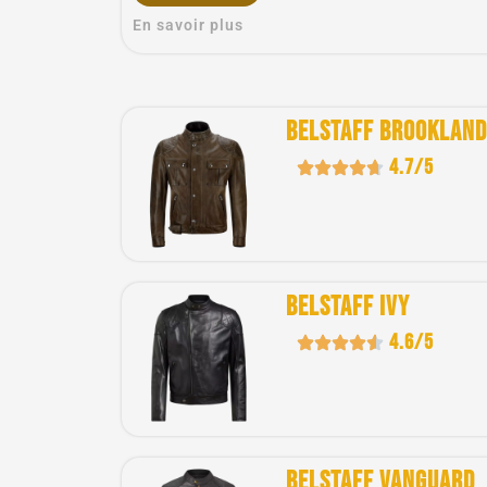
En savoir plus
Belstaff Brookland
4.7/5
Belstaff Ivy
4.6/5
Belstaff Vanguard