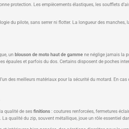
nne protection. Les empiècements élastiques, les soufflets d’ais
gie du pilote, sans serrer ni flotter. La longueur des manches, l
ique, un
blouson de moto haut de gamme
ne néglige jamais la p
s épaules et parfois du dos. Certains disposent de poches inter
e l’un des meilleurs matériaux pour la sécurité du motard. En cas 
s
a qualité de ses
finitions
: coutures renforcées, fermetures écla
La qualité du zip, souvent métallique, joue un rôle essentiel dan