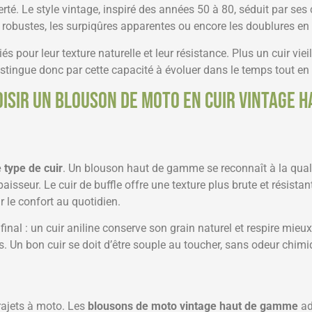
berté. Le style vintage, inspiré des années 50 à 80, séduit par ses
s robustes, les surpiqûres apparentes ou encore les doublures e
és pour leur texture naturelle et leur résistance. Plus un cuir vieil
stingue donc par cette capacité à évoluer dans le temps tout en
oisir un blouson de moto en cuir vintage 
e type de cuir
. Un blouson haut de gamme se reconnaît à la quali
paisseur. Le cuir de buffle offre une texture plus brute et résista
 le confort au quotidien.
final : un cuir aniline conserve son grain naturel et respire mieux
s. Un bon cuir se doit d’être souple au toucher, sans odeur chimiqu
trajets à moto. Les
blousons de moto vintage haut de gamme
ad