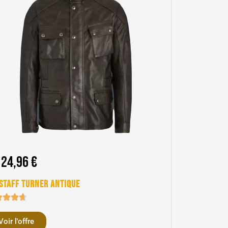
124,96 €
staff Turner Antique
Voir l'offre