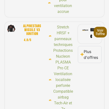
ventilation
accrue
Alpinestars
Stretch
602,90
missile v3
Voir
HRSF +
ignition
l'offre
€
panneaux
4.8/5
techniques
Protections
Plus
Nucleon
d'offres
PLASMA
Pro CE
Ventilation
localisée
perforée
Compatible
airbag
Tech-Air et
7x