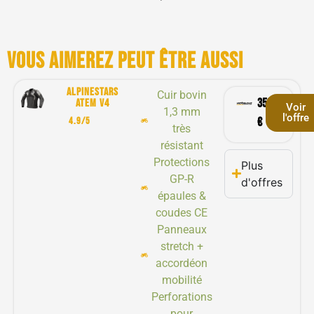
Vous aimerez peut être aussi
Alpinestars
Cuir bovin
359,90
atem v4
Voir
1,3 mm
l'offre
4.9/5
€
très
résistant
Protections
Plus
GP-R
d'offres
épaules &
coudes CE
Panneaux
stretch +
accordéon
mobilité
Perforations
pour