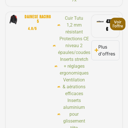
DAINESE RACING
Cuir Tutu
435,20
5
Voir
1,2 mm
l'offre
4.8/5
€
résistant
Protections CE
niveau 2
Plus
épaules/coudes
d'offres
Inserts stretch
+ réglages
ergonomiques
Ventilation
& aérations
efficaces
Inserts
aluminium
pour
glissement
tête