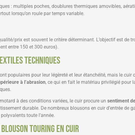
ques : multiples poches, doublures thermiques amovibles, aérat
urtout lorsqu’on roule par temps variable.
lité/prix est souvent le critère déterminant. L’objectif est de tr
nt entre 150 et 300 euros).
textiles techniques
sont populaires pour leur légèreté et leur étanchéité, mais le cui
périeure à l’abrasion
, ce qui en fait le matériau privilégié pour 
iques.
motard à des conditions variées, le cuir procure un
sentiment de
nvestissement durable. De nombreux blousons en cuir d’entrée de g
 polyvalents toute l’année.
e blouson Touring en cuir