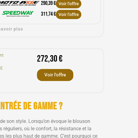
290,39 €
Voir l'offre
311,74 €
Voir l'offre
savoir plus
nt
272,30 €
CE
Voir l'offre
entrée de gamme ?
 de son style. Lorsqu’on évoque le blouson
éguliers, où le confort, la résistance et la
les les plus haut de gamme. C’est pourquoi ce