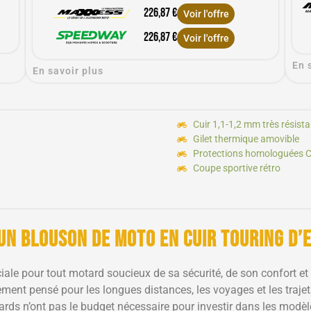
226,87 €
Voir l'offre
226,87 €
Voir l'offre
En 
En savoir plus
Cuir 1,1-1,2 mm très résista
Gilet thermique amovible
Protections homologuées 
Coupe sportive rétro
 un blouson de moto en cuir touring d’
ale pour tout motard soucieux de sa sécurité, de son confort et
nt pensé pour les longues distances, les voyages et les trajets r
tards n’ont pas le budget nécessaire pour investir dans les modè