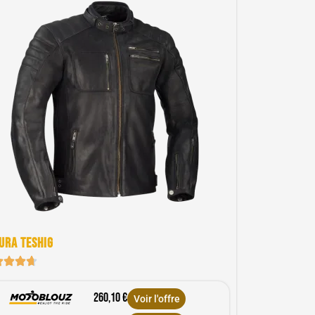
ura Teshig
260,10 €
Voir l'offre