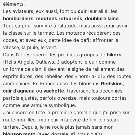
éléments.
Les aviateurs, eux aussi, font du
cuir
leur allié : les
bombardiers
,
moutons retournés
,
doublure laine
…
Tout ça pour survivre à l’altitude, mais aussi pour avoir
la classe sur le tarmac. Les motards récupèrent ces
codes, et avec eux, cette idée de défi : affronter la
vitesse, la pluie, le vent.
Dans l’après-guerre, les premiers groupes de
bikers
(Hells Angels, Outlaws…) adoptent le cuir comme
uniforme de clan. Il devient le signe de ralliement des
esprits libres, des rebelles, des « hors-la-loi » des routes
américaines. En France aussi, les blousons
Redskins
,
cuir d’agneau
ou
vachette
, traversent les décennies,
parfois ajustés, parfois oversize, mais toujours portés
comme une armure symbolique.
J’ai encore en tête la première gamelle que j’ai prise sur
route mouillée : mon cuir m’a évité de finir en steak
tartare. Depuis, je ne roule plus jamais sans mon
blouson moto
(avec dorsale, s’il vous plaît).