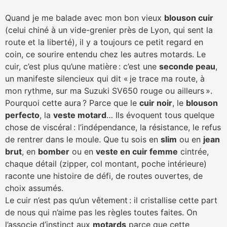
Quand je me balade avec mon bon vieux
blouson cuir
(celui chiné à un vide-grenier près de Lyon, qui sent la
route et la liberté), il y a toujours ce petit regard en
coin, ce sourire entendu chez les autres motards. Le
cuir, c’est plus qu’une matière : c’est une
seconde peau
,
un manifeste silencieux qui dit « je trace ma route, à
mon rythme, sur ma Suzuki SV650 rouge ou ailleurs ».
Pourquoi cette aura ? Parce que le
cuir noir
, le
blouson
perfecto
, la
veste motard
… Ils évoquent tous quelque
chose de viscéral : l’indépendance, la résistance, le refus
de rentrer dans le moule. Que tu sois en
slim
ou en
jean
brut
, en
bomber
ou en
veste en cuir femme
cintrée,
chaque détail (zipper, col montant, poche intérieure)
raconte une histoire de défi, de routes ouvertes, de
choix assumés.
Le cuir n’est pas qu’un vêtement : il cristallise cette part
de nous qui n’aime pas les règles toutes faites. On
l’associe d’instinct aux
motards
parce que cette