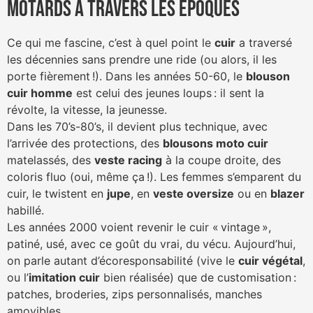
motards à travers les époques
Ce qui me fascine, c’est à quel point le
cuir
a traversé
les décennies sans prendre une ride (ou alors, il les
porte fièrement !). Dans les années 50-60, le
blouson
cuir homme
est celui des jeunes loups : il sent la
révolte, la vitesse, la jeunesse.
Dans les 70’s-80’s, il devient plus technique, avec
l’arrivée des protections, des
blousons moto cuir
matelassés, des
veste racing
à la coupe droite, des
coloris fluo (oui, même ça !). Les femmes s’emparent du
cuir, le twistent en
jupe
, en
veste oversize
ou en
blazer
habillé.
Les années 2000 voient revenir le cuir « vintage »,
patiné, usé, avec ce goût du vrai, du vécu. Aujourd’hui,
on parle autant d’écoresponsabilité (vive le
cuir végétal
,
ou l’
imitation cuir
bien réalisée) que de customisation :
patches, broderies, zips personnalisés, manches
amovibles…