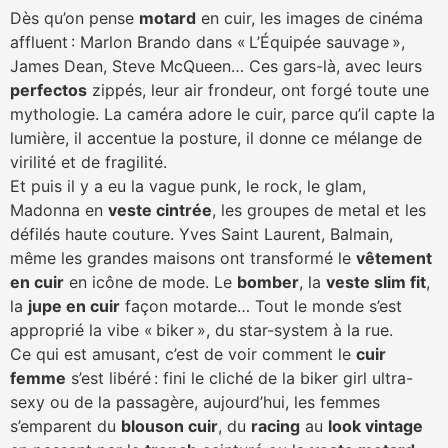
Dès qu’on pense
motard
en cuir, les images de cinéma
affluent : Marlon Brando dans « L’Équipée sauvage »,
James Dean, Steve McQueen… Ces gars-là, avec leurs
perfectos
zippés, leur air frondeur, ont forgé toute une
mythologie. La caméra adore le cuir, parce qu’il capte la
lumière, il accentue la posture, il donne ce mélange de
virilité et de fragilité.
Et puis il y a eu la vague punk, le rock, le glam,
Madonna en
veste cintrée
, les groupes de metal et les
défilés haute couture. Yves Saint Laurent, Balmain,
même les grandes maisons ont transformé le
vêtement
en cuir
en icône de mode. Le
bomber
, la
veste slim fit
,
la
jupe en cuir
façon motarde… Tout le monde s’est
approprié la vibe « biker », du star-system à la rue.
Ce qui est amusant, c’est de voir comment le
cuir
femme
s’est libéré : fini le cliché de la biker girl ultra-
sexy ou de la passagère, aujourd’hui, les femmes
s’emparent du
blouson cuir
, du
racing
au
look vintage