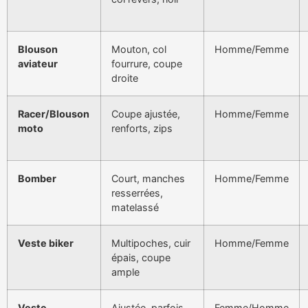
Blouson
Mouton, col
Homme/Femme
aviateur
fourrure, coupe
droite
Racer/Blouson
Coupe ajustée,
Homme/Femme
moto
renforts, zips
Bomber
Court, manches
Homme/Femme
resserrées,
matelassé
Veste biker
Multipoches, cuir
Homme/Femme
épais, coupe
ample
Veste
Ajustée, parfois
Femme/Homme