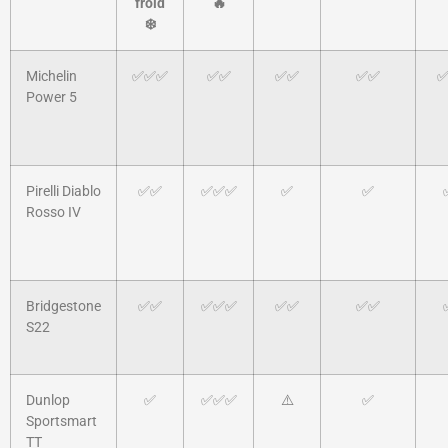
froid
🔥
❄️
Michelin
✅✅✅
✅✅
✅✅
✅✅
Power 5
Pirelli Diablo
✅✅
✅✅✅
✅
✅
Rosso IV
Bridgestone
✅✅
✅✅✅
✅✅
✅✅
S22
Dunlop
✅
✅✅✅
⚠️
✅
Sportsmart
TT