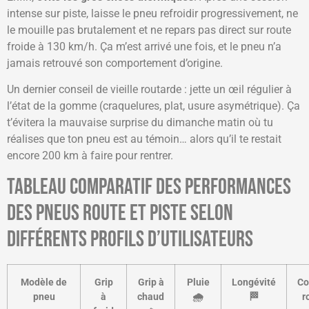
intense sur piste, laisse le pneu refroidir progressivement, ne
le mouille pas brutalement et ne repars pas direct sur route
froide à 130 km/h. Ça m’est arrivé une fois, et le pneu n’a
jamais retrouvé son comportement d’origine.
Un dernier conseil de vieille routarde : jette un œil régulier à
l’état de la gomme (craquelures, plat, usure asymétrique). Ça
t’évitera la mauvaise surprise du dimanche matin où tu
réalises que ton pneu est au témoin… alors qu’il te restait
encore 200 km à faire pour rentrer.
Tableau comparatif des performances
des pneus route et piste selon
différents profils d’utilisateurs
Modèle de
Grip
Grip à
Pluie
Longévité
Co
pneu
à
chaud
🌧️
🏁
r