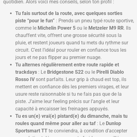
quotidien. Alors voici mes conseils, selon ton profil :
Tu fais surtout de la route, avec quelques sorties
piste “pour le fun”
: Prends un pneu typé route sportive,
comme le
Michelin Power 5
ou le
Metzeler M9 RR
. Ils
chauffent vite, offrent une grosse sécurité sous la
pluie, et restent joueurs quand tu mets du rythme sur
circuit. C’est l’idéal pour rouler en confiance tous les
jours et ne pas flipper au premier nuage.
Tu alternes régulièrement entre route rapide et
trackdays
: Le
Bridgestone S22
ou le
Pirelli Diablo
Rosso IV
sont parfaits. Leur grip à chaud est top, ils
mettent en confiance dès les premiers virages, et leur
usure reste raisonnable si tu ne fais pas que de la
piste. J’aime leur feeling précis sur l’angle et leur
capacité à encaisser les freinages appuyés.
Tu es un(e) vrai(e) pistard(e) du dimanche, mais tu
roules quand même pour aller au taf
: Le
Dunlop
Sportsmart TT
te conviendra, à condition d’accepter