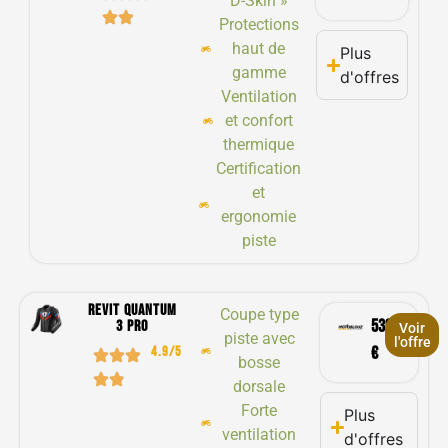
D-Skin »
Protections
haut de
Plus
gamme
d'offres
Ventilation
et confort
thermique
Certification
et
ergonomie
piste
Revit quantum
Coupe type
539,90
3 pro
Voir
piste avec
l'offre
4.9/5
€
bosse
dorsale
Forte
Plus
ventilation
d'offres