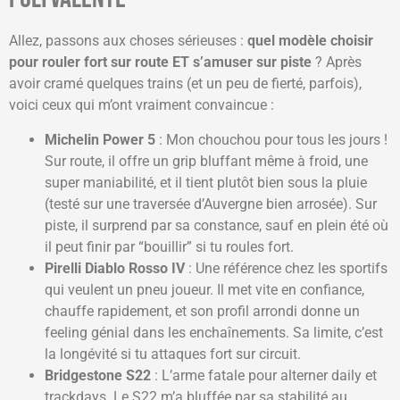
Allez, passons aux choses sérieuses :
quel modèle choisir
pour rouler fort sur route ET s’amuser sur piste
? Après
avoir cramé quelques trains (et un peu de fierté, parfois),
voici ceux qui m’ont vraiment convaincue :
Michelin Power 5
: Mon chouchou pour tous les jours !
Sur route, il offre un grip bluffant même à froid, une
super maniabilité, et il tient plutôt bien sous la pluie
(testé sur une traversée d’Auvergne bien arrosée). Sur
piste, il surprend par sa constance, sauf en plein été où
il peut finir par “bouillir” si tu roules fort.
Pirelli Diablo Rosso IV
: Une référence chez les sportifs
qui veulent un pneu joueur. Il met vite en confiance,
chauffe rapidement, et son profil arrondi donne un
feeling génial dans les enchaînements. Sa limite, c’est
la longévité si tu attaques fort sur circuit.
Bridgestone S22
: L’arme fatale pour alterner daily et
trackdays. Le S22 m’a bluffée par sa stabilité au