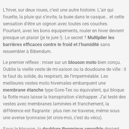
L’hiver, sur deux roues, c’est une autre histoire. L’air qui
fouette, la pluie qui s’invite, la buée dans le casque… et cette
sensation d’être un oignon avec toutes ces couches.
Pourtant, avec les bons équipements, rouler en hiver devient
presque un plaisir (je te jure !). Le secret ?
Multiplier les
barrières efficaces contre le froid et l’humidité
sans
ressembler à Bibendum.
Le premier réflexe : miser sur un
blouson moto
bien conçu.
Oublie la vieille veste de mi-saison ou la doudoune de ville : il
te faut du solide, du respirant, de l’imperméable. Les
meilleures vestes moto hivernales embarquent une
membrane étanche
type Gore-Tex ou équivalent, qui bloque
la flotte mais laisse la transpiration s’échapper. J’ai testé des
vestes avec membranes laminées et franchement, la
différence est flagrante : plus rien ne traverse, même sous
une averse lyonnaise (et crois-moi, c’est du vécu).
Sous le blouson, la
doublure thermique amovible
devient