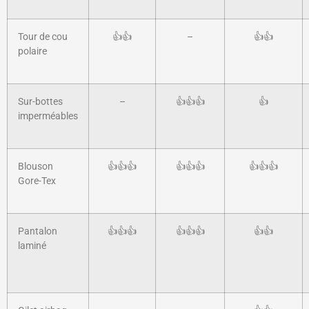
Tour de cou
👍👍
–
👍👍
polaire
Sur-bottes
–
👍👍👍
👍
imperméables
Blouson
👍👍👍
👍👍👍
👍👍👍
Gore-Tex
Pantalon
👍👍👍
👍👍👍
👍👍
laminé