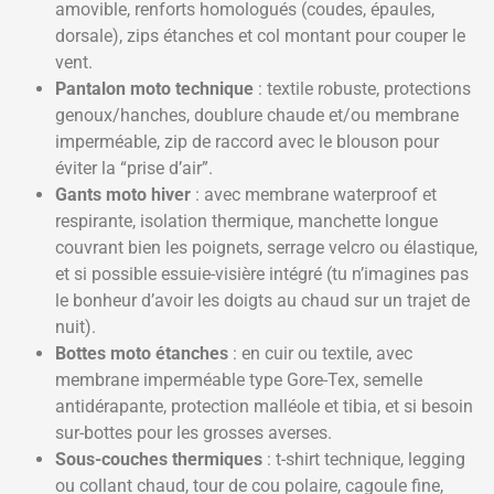
amovible, renforts homologués (coudes, épaules,
dorsale), zips étanches et col montant pour couper le
vent.
Pantalon moto technique
: textile robuste, protections
genoux/hanches, doublure chaude et/ou membrane
imperméable, zip de raccord avec le blouson pour
éviter la “prise d’air”.
Gants moto hiver
: avec membrane waterproof et
respirante, isolation thermique, manchette longue
couvrant bien les poignets, serrage velcro ou élastique,
et si possible essuie-visière intégré (tu n’imagines pas
le bonheur d’avoir les doigts au chaud sur un trajet de
nuit).
Bottes moto étanches
: en cuir ou textile, avec
membrane imperméable type Gore-Tex, semelle
antidérapante, protection malléole et tibia, et si besoin
sur-bottes pour les grosses averses.
Sous-couches thermiques
: t-shirt technique, legging
ou collant chaud, tour de cou polaire, cagoule fine,