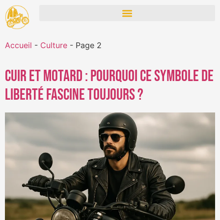
Accueil
-
Culture
-
Page 2
Cuir et motard : pourquoi ce symbole de
liberté fascine toujours ?